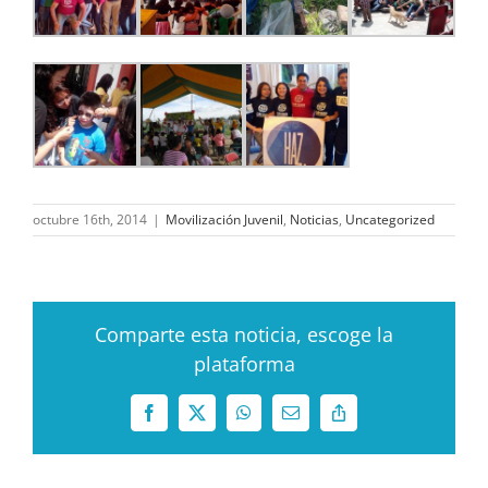
octubre 16th, 2014
|
Movilización Juvenil
,
Noticias
,
Uncategorized
Comparte esta noticia, escoge la
plataforma
Facebook
X
WhatsApp
Correo
Copy
electrónico
Link