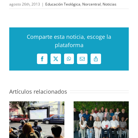
agosto 26th, 2013
|
Educación Teológica
,
Norcentral
,
Noticias
Comparte esta noticia, escoge la
plataforma
Facebook
X
WhatsApp
Correo
Copy
electrónico
Link
Artículos relacionados