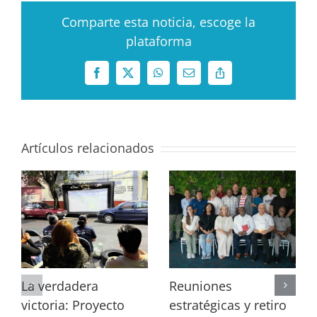
Comparte esta noticia, escoge la
plataforma
Facebook
X
WhatsApp
Correo
Copy
electrónico
Link
Artículos relacionados
La verdadera
Reuniones
victoria: Proyecto
estratégicas y retiro