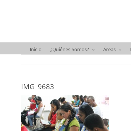
Saltar
al
contenido
Inicio
¿Quiénes Somos?
Áreas
IMG_9683