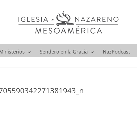
Ministerios
Sendero en la Gracia
NazPodcast
705590342271381943_n