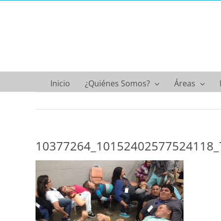
Saltar
al
contenido
Inicio
¿Quiénes Somos?
Áreas
10377264_10152402577524118_