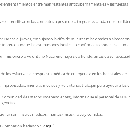
e los enfrentamientos entre manifestantes antigubernamentales y las fuerzas
e intensificaron los combates a pesar de la tregua declarada entre los líder
personas el jueves, empujando la cifra de muertes relacionadas a alrededor 
 de febrero, aunque las estimaciones locales no confirmadas ponen ese núme
ingún misionero o voluntario Nazareno haya sido herido, antes de ser evacua
de los esfuerzos de respuesta médica de emergencia en los hospitales veci
s improvisados, mientras médicos y voluntarios trabajan para ayudar a las v
Comunidad de Estados Independientes), informa que el personal de MNC y la
rgencias.
onar suministros médicos, mantas (frisas), ropa y comidas.
e Compasión haciendo clic
aquí.