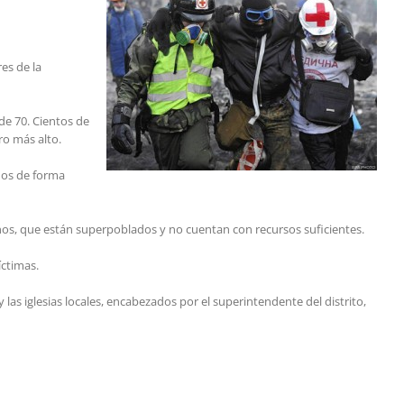
es de la
de 70. Cientos de
ro más alto.
dos de forma
nos, que están superpoblados y no cuentan con recursos suficientes.
íctimas.
s iglesias locales, encabezados por el superintendente del distrito,