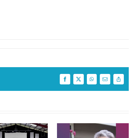
Facebook
X
WhatsApp
Correo
Copy
electrónico
Link