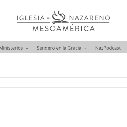
Ministerios
Sendero en la Gracia
NazPodcast