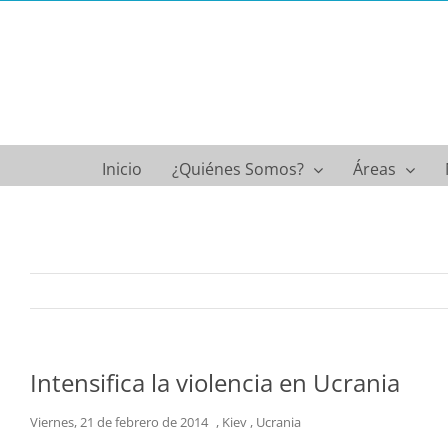
Saltar
al
contenido
Inicio
¿Quiénes Somos?
Áreas
Intensifica la violencia en Ucrania
Viernes, 21 de febrero de 2014 , Kiev , Ucrania