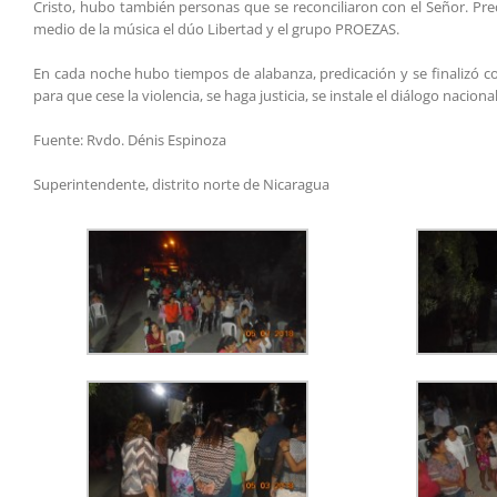
Cristo, hubo también personas que se reconciliaron con el Señor. Pred
medio de la música el dúo Libertad y el grupo PROEZAS.
En cada noche hubo tiempos de alabanza, predicación y se finalizó c
para que cese la violencia, se haga justicia, se instale el diálogo naciona
Fuente: Rvdo. Dénis Espinoza
Superintendente, distrito norte de Nicaragua