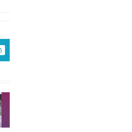
Copy
nico
Link