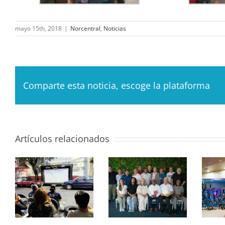
mayo 15th, 2018
|
Norcentral
,
Noticias
Comparte esta noticia, escoge la plataforma
Artículos relacionados