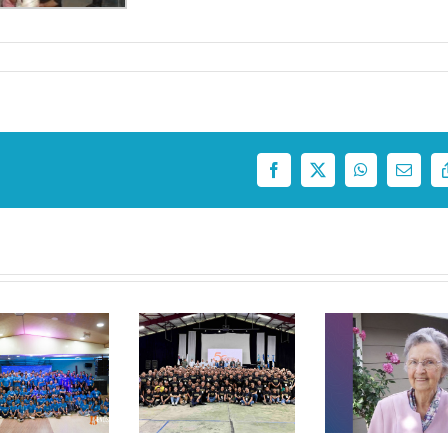
Facebook
X
WhatsApp
Correo
electró