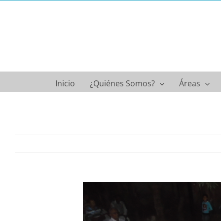
Saltar
al
contenido
Inicio
¿Quiénes Somos?
Áreas
Ver
imagen
más
grande