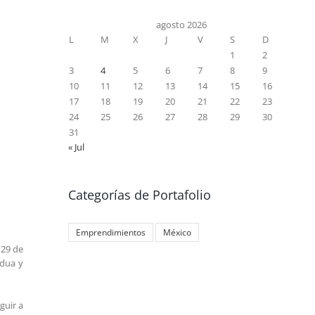
agosto 2026
L
M
X
J
V
S
D
1
2
3
4
5
6
7
8
9
10
11
12
13
14
15
16
17
18
19
20
21
22
23
24
25
26
27
28
29
30
31
« Jul
Categorías de Portafolio
Emprendimientos
México
 29 de
adua y
guir a