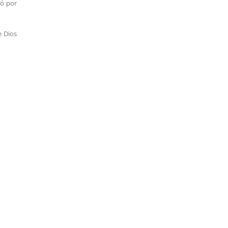
ró por
e Dios