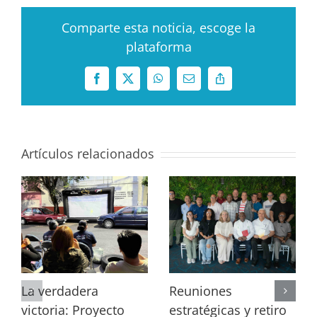
Comparte esta noticia, escoge la
plataforma
Facebook
X
WhatsApp
Correo
Copy
electrónico
Link
Artículos relacionados
La verdadera
Reuniones
victoria: Proyecto
estratégicas y retiro