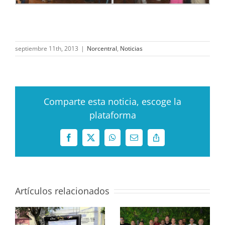
septiembre 11th, 2013
|
Norcentral
,
Noticias
Comparte esta noticia, escoge la
plataforma
Facebook
X
WhatsApp
Correo
Copy
electrónico
Link
Artículos relacionados