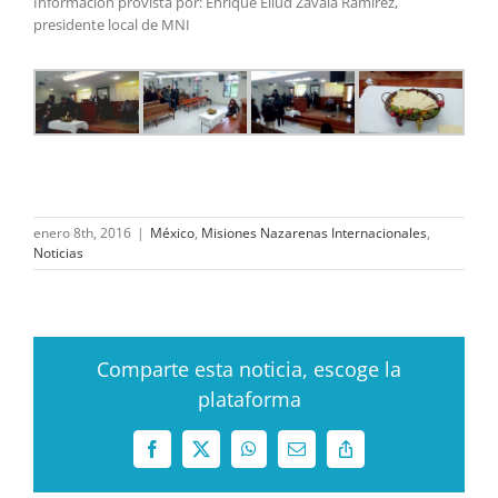
Información provista por: Enrique Eliud Zavala Ramírez,
presidente local de MNI
enero 8th, 2016
|
México
,
Misiones Nazarenas Internacionales
,
Noticias
Comparte esta noticia, escoge la
plataforma
Facebook
X
WhatsApp
Correo
Copy
electrónico
Link