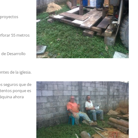
 proyectos
erforar 55 metros
o de Desarrollo
tes de la iglesia.
os seguros que de
ntentos porque es
máquina ahora