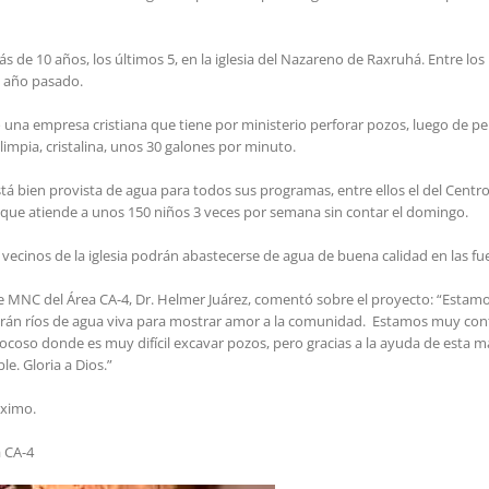
 de 10 años, los últimos 5, en la iglesia del Nazareno de Raxruhá. Entre los
l año pasado.
 una empresa cristiana que tiene por ministerio perforar pozos, luego de p
limpia, cristalina, unos 30 galones por minuto.
está bien provista de agua para todos sus programas, entre ellos el del Centr
, que atiende a unos 150 niños 3 veces por semana sin contar el domingo.
ecinos de la iglesia podrán abastecerse de agua de buena calidad en las fuen
e MNC del Área CA-4, Dr. Helmer Juárez, comentó sobre el proyecto: “Estam
arán ríos de agua viva para mostrar amor a la comunidad. Estamos muy co
ocoso donde es muy difícil excavar pozos, pero gracias a la ayuda de esta 
le. Gloria a Dios.”
óximo.
a CA-4