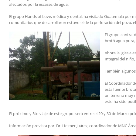
afectados por la escasez de agua.
El grupo Hands of Love, médico y dental, ha visitado Guatemala por más
comunitarios que desarrollaron estuvo el de la perforación del pozo, e
El grupo contrató
brotó agua pura, 
Ahora la iglesia 
Integral del niño
También algunos v
El Coordinador d
esta fuente brot
un terreno muy r
esto ha sido posib
El próximo y 5to viaje de este grupo, será entre el 20 y 30 de Marzo pr
Información provista por: Dr. Helmer Juárez, coordinador de MNC Áre