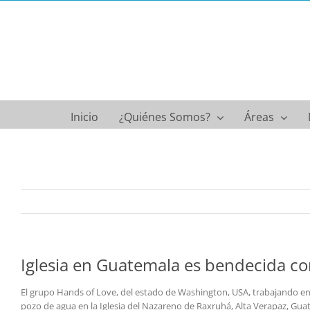
Saltar
al
contenido
Inicio
¿Quiénes Somos?
Áreas
Iglesia en Guatemala es bendecida c
El grupo Hands of Love, del estado de Washington, USA, trabajando en
pozo de agua en la Iglesia del Nazareno de Raxruhá, Alta Verapaz, Guate