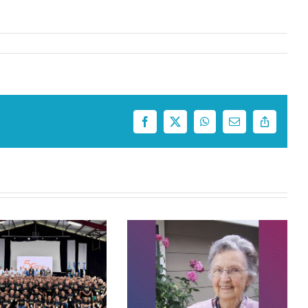
Facebook
X
WhatsApp
Correo
Copy
electrónico
Link