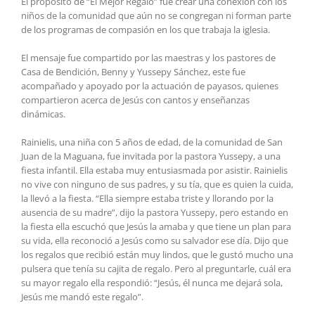
El propósito de “El Mejor Regalo” fue crear una conexión con los
niños de la comunidad que aún no se congregan ni forman parte
de los programas de compasión en los que trabaja la iglesia.
El mensaje fue compartido por las maestras y los pastores de
Casa de Bendición, Benny y Yussepy Sánchez, este fue
acompañado y apoyado por la actuación de payasos, quienes
compartieron acerca de Jesús con cantos y enseñanzas
dinámicas.
Rainielis, una niña con 5 años de edad, de la comunidad de San
Juan de la Maguana, fue invitada por la pastora Yussepy, a una
fiesta infantil. Ella estaba muy entusiasmada por asistir. Rainielis
no vive con ninguno de sus padres, y su tía, que es quien la cuida,
la llevó a la fiesta. “Ella siempre estaba triste y llorando por la
ausencia de su madre”, dijo la pastora Yussepy, pero estando en
la fiesta ella escuchó que Jesús la amaba y que tiene un plan para
su vida, ella reconoció a Jesús como su salvador ese día. Dijo que
los regalos que recibió están muy lindos, que le gustó mucho una
pulsera que tenía su cajita de regalo. Pero al preguntarle, cuál era
su mayor regalo ella respondió: “Jesús, él nunca me dejará sola,
Jesús me mandó este regalo”.