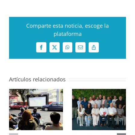
Comparte esta noticia, escoge la
plataforma
Facebook
X
WhatsApp
Correo
Copy
electrónico
Link
Artículos relacionados