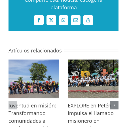
plataforma
Facebook
X
WhatsApp
Correo
Copy
electrónico
Link
Artículos relacionados
Juventud en misión:
EXPLORE en Petén
Transformando
impulsa el llamado
comunidades a
misionero en