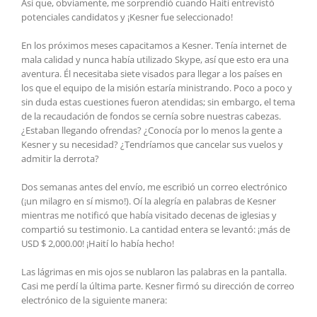
Así que, obviamente, me sorprendió cuando Haití entrevistó
potenciales candidatos y ¡Kesner fue seleccionado!
En los próximos meses capacitamos a Kesner. Tenía internet de
mala calidad y nunca había utilizado Skype, así que esto era una
aventura. Él necesitaba siete visados ​​para llegar a los países en
los que el equipo de la misión estaría ministrando. Poco a poco y
sin duda estas cuestiones fueron atendidas; sin embargo, el tema
de la recaudación de fondos se cernía sobre nuestras cabezas.
¿Estaban llegando ofrendas? ¿Conocía por lo menos la gente a
Kesner y su necesidad? ¿Tendríamos que cancelar sus vuelos y
admitir la derrota?
Dos semanas antes del envío, me escribió un correo electrónico
(¡un milagro en sí mismo!). Oí la alegría en palabras de Kesner
mientras me notificó que había visitado decenas de iglesias y
compartió su testimonio. La cantidad entera se levantó: ¡más de
USD $ 2,000.00! ¡Haití lo había hecho!
Las lágrimas en mis ojos se nublaron las palabras en la pantalla.
Casi me perdí la última parte. Kesner firmó su dirección de correo
electrónico de la siguiente manera: