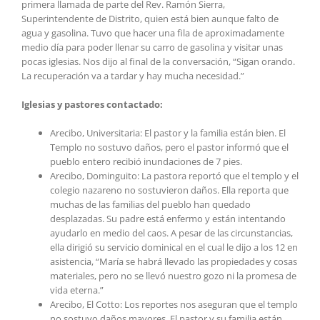
primera llamada de parte del Rev. Ramón Sierra,
Superintendente de Distrito, quien está bien aunque falto de
agua y gasolina. Tuvo que hacer una fila de aproximadamente
medio día para poder llenar su carro de gasolina y visitar unas
pocas iglesias. Nos dijo al final de la conversación, “Sigan orando.
La recuperación va a tardar y hay mucha necesidad.”
Iglesias y pastores contactado:
Arecibo, Universitaria: El pastor y la familia están bien. El
Templo no sostuvo daños, pero el pastor informó que el
pueblo entero recibió inundaciones de 7 pies.
Arecibo, Dominguito: La pastora reportó que el templo y el
colegio nazareno no sostuvieron daños. Ella reporta que
muchas de las familias del pueblo han quedado
desplazadas. Su padre está enfermo y están intentando
ayudarlo en medio del caos. A pesar de las circunstancias,
ella dirigió su servicio dominical en el cual le dijo a los 12 en
asistencia, “María se habrá llevado las propiedades y cosas
materiales, pero no se llevó nuestro gozo ni la promesa de
vida eterna.”
Arecibo, El Cotto: Los reportes nos aseguran que el templo
no sostuvo daños mayores. El pastor y su familia están