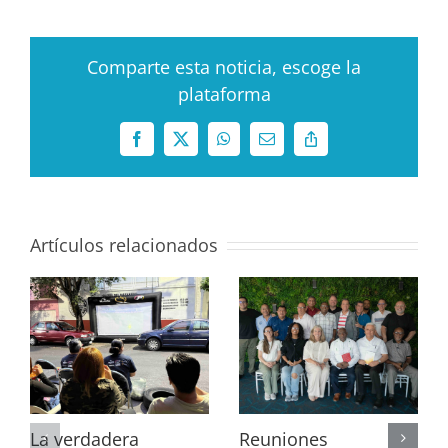
Comparte esta noticia, escoge la
plataforma
Facebook
X
WhatsApp
Correo
Copy
electrónico
Link
Artículos relacionados
La verdadera
Reuniones