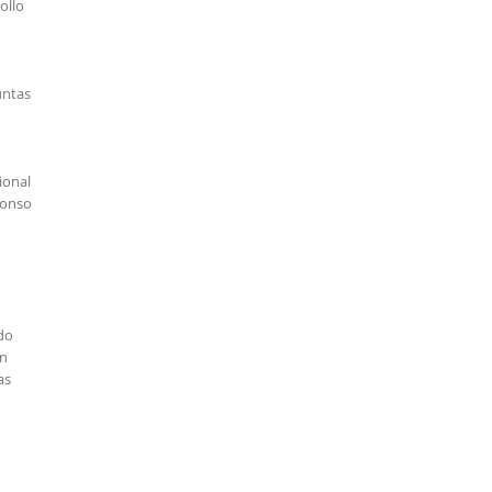
ollo
untas
ional
honso
ido
ón
as