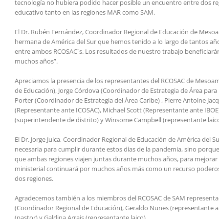
tecnología no hubiera podido hacer posible un encuentro entre dos re
educativo tanto en las regiones MAR como SAM.
El Dr. Rubén Fernández, Coordinador Regional de Educación de Mesoam
hermana de América del Sur que hemos tenido a lo largo de tantos años
entre ambos RCOSAC´s. Los resultados de nuestro trabajo beneficiará
muchos años”.
Apreciamos la presencia de los representantes del RCOSAC de Mesoamé
de Educación), Jorge Córdova (Coordinador de Estrategia de Área para M
Porter (Coordinador de Estrategia del Área Caribe) , Pierre Antoine Ja
(Representante ante ICOSAC), Michael Scott (Representante ante IBOE)
(superintendente de distrito) y Winsome Campbell (representante laico
El Dr. Jorge Julca, Coordinador Regional de Educación de América del Su
necesaria para cumplir durante estos días de la pandemia, sino porque
que ambas regiones viajen juntas durante muchos años, para mejorar 
ministerial continuará por muchos años más como un recurso poderoso
dos regiones.
Agradecemos también a los miembros del RCOSAC de SAM representados e
(Coordinador Regional de Educación), Geraldo Nunes (representante a
(pastor) y Galdina Arrais (representante laico).