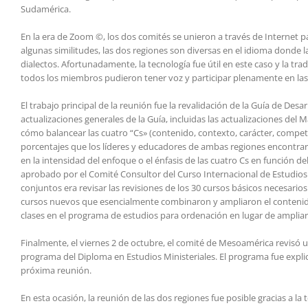
Sudamérica.
En la era de Zoom ©, los dos comités se unieron a través de Internet pa
algunas similitudes, las dos regiones son diversas en el idioma donde l
dialectos. Afortunadamente, la tecnología fue útil en este caso y la t
todos los miembros pudieron tener voz y participar plenamente en las
El trabajo principal de la reunión fue la revalidación de la Guía de Des
actualizaciones generales de la Guía, incluidas las actualizaciones del
cómo balancear las cuatro “Cs» (contenido, contexto, carácter, compe
porcentajes que los líderes y educadores de ambas regiones encontraro
en la intensidad del enfoque o el énfasis de las cuatro Cs en función 
aprobado por el Comité Consultor del Curso Internacional de Estudios (
conjuntos era revisar las revisiones de los 30 cursos básicos necesarios
cursos nuevos que esencialmente combinaron y ampliaron el contenido 
clases en el programa de estudios para ordenación en lugar de amplia
Finalmente, el viernes 2 de octubre, el comité de Mesoamérica revisó 
programa del Diploma en Estudios Ministeriales. El programa fue expl
próxima reunión.
En esta ocasión, la reunión de las dos regiones fue posible gracias a la