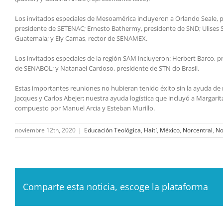
Los invitados especiales de Mesoamérica incluyeron a Orlando Seale, 
presidente de SETENAC; Ernesto Bathermy, presidente de SND; Ulises So
Guatemala; y Ely Camas, rector de SENAMEX.
Los invitados especiales de la región SAM incluyeron: Herbert Barco, p
de SENABOL; y Natanael Cardoso, presidente de STN do Brasil.
Estas importantes reuniones no hubieran tenido éxito sin la ayuda de 
Jacques y Carlos Abejer; nuestra ayuda logística que incluyó a Margari
compuesto por Manuel Arcia y Esteban Murillo.
noviembre 12th, 2020
|
Educación Teológica
,
Haití
,
México
,
Norcentral
,
No
Comparte esta noticia, escoge la plataforma