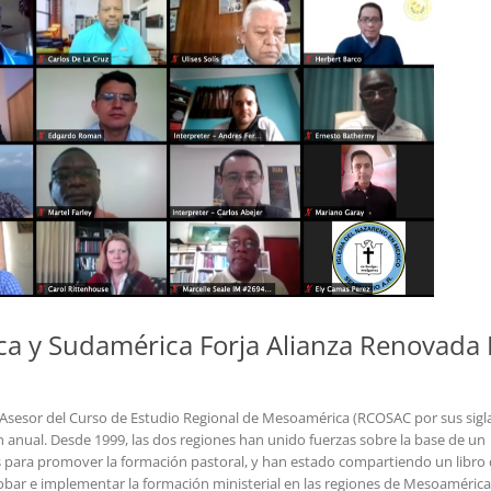
a y Sudamérica Forja Alianza Renovada
é Asesor del Curso de Estudio Regional de Mesoamérica (RCOSAC por sus sigl
n anual. Desde 1999, las dos regiones han unido fuerzas sobre la base de un
os para promover la formación pastoral, y han estado compartiendo un libro
probar e implementar la formación ministerial en las regiones de Mesoamérica