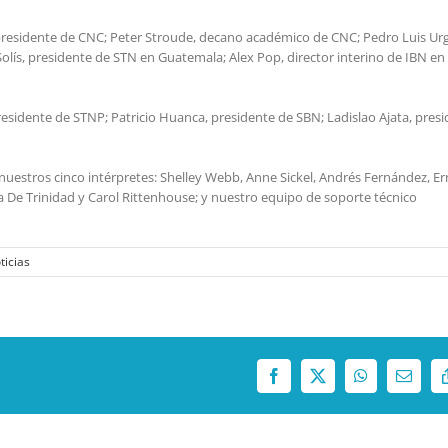
presidente de CNC; Peter Stroude, decano académico de CNC; Pedro Luis Urg
lís, presidente de STN en Guatemala; Alex Pop, director interino de IBN en
residente de STNP; Patricio Huanca, presidente de SBN; Ladislao Ajata, pres
nuestros cinco intérpretes: Shelley Webb, Anne Sickel, Andrés Fernández, Er
ta De Trinidad y Carol Rittenhouse; y nuestro equipo de soporte técnico
ticias
Facebook
X
WhatsApp
Correo
electró