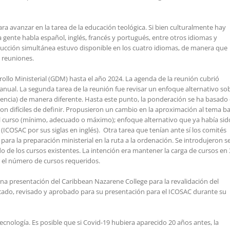
ra avanzar en la tarea de la educación teológica. Si bien culturalmente hay
a gente habla español, inglés, francés y portugués, entre otros idiomas y
raducción simultánea estuvo disponible en los cuatro idiomas, de manera que
 reuniones.
arrollo Ministerial (GDM) hasta el año 2024. La agenda de la reunión cubrió
 Manual. La segunda tarea de la reunión fue revisar un enfoque alternativo so
tencia) de manera diferente. Hasta este punto, la ponderación se ha basado
n difíciles de definir. Propusieron un cambio en la aproximación al tema b
del curso (mínimo, adecuado o máximo); enfoque alternativo que ya había sid
ICOSAC por sus siglas en inglés). Otra tarea que tenían ante sí los comités
 para la preparación ministerial en la ruta a la ordenación. Se introdujeron se
de los cursos existentes. La intención era mantener la carga de cursos en 
r el número de cursos requeridos.
una presentación del Caribbean Nazarene College para la revalidación del
icado, revisado y aprobado para su presentación para el ICOSAC durante su
 tecnología. Es posible que si Covid-19 hubiera aparecido 20 años antes, la