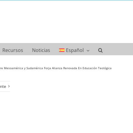
Recursos
Noticias
Español
tre Mesoamérica y Sudamérica Forja Alianza Renovada En Educación Teológica
ente