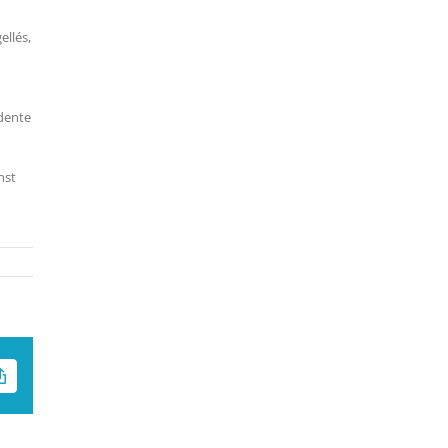
ellés,
idente
nst
Copy
nico
Link