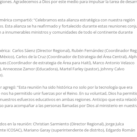
giones. Agradecemos a Dios por este medio para impulsar la tarea de desarr
érica compartió: “Celebramos esta alianza estratégica con nuestra región
. Esta alianza se ha reafirmado y fortalecido durante estas reuniones conj
n a innumerables ministros y comunidades de todo el continente durante
rica: Carlos Sáenz (Director Regional), Rubén Fernández (Coordinador Reg
éxico), Carlos de la Cruz (Coordinador de Estrategia del Área Central), Alp
cques (Coordinador de estrategia de Área para Haití), Marco Antonio Velasco
, Annecesse Zamor (Educadora), Martel Farley (pastor), Johnny Calvo
).
r agregó: “Esta reunión ha sido histórica no solo por la tecnología que era
 nos ha permitido unir fuerzas por el Reino. En su voluntad, Dios ha permit
nuestros esfuerzos educativos en ambas regiones. Anticipo que esta relaci
 para acompañar a las personas llamadas por Dios al ministerio en nuestr
n la reunión: Christian Sarmiento (Director Regional), Jorge Julca
nte ICOSAC), Mariano Garay (superintendente de distrito), Edgardo Román