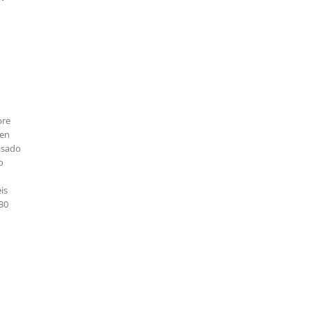
bre
 en
asado
o
is
30