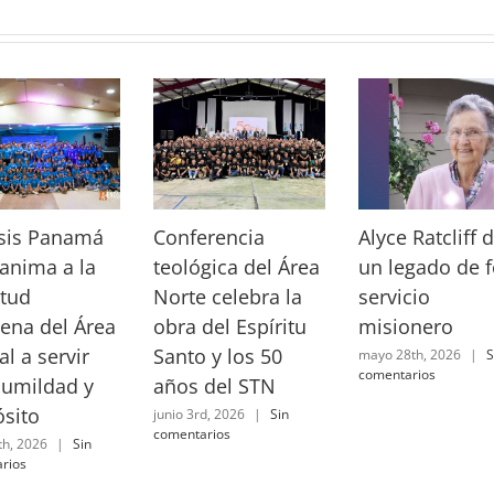
sis Panamá
Conferencia
Alyce Ratcliff 
anima a la
teológica del Área
un legado de f
tud
Norte celebra la
servicio
ena del Área
obra del Espíritu
misionero
al a servir
Santo y los 50
mayo 28th, 2026
|
S
comentarios
humildad y
años del STN
sito
junio 3rd, 2026
|
Sin
comentarios
th, 2026
|
Sin
rios