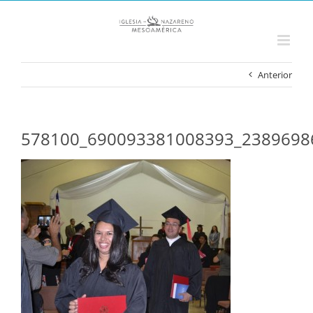
Saltar
al
contenido
Anterior
578100_690093381008393_2389698