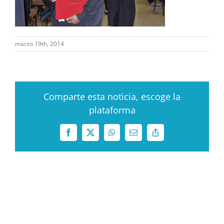
marzo 19th, 2014
Comparte esta noticia, escoge la
plataforma
Facebook
X
WhatsApp
Correo
Copy
electrónico
Link