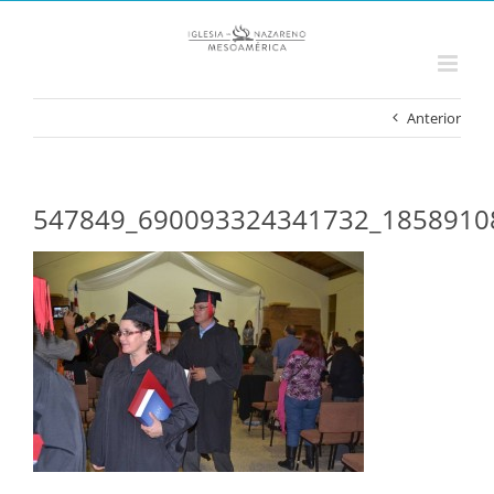
Saltar
al
contenido
Anterior
547849_690093324341732_1858910