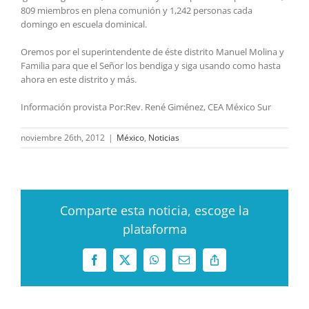
809 miembros en plena comunión y 1,242 personas cada
domingo en escuela dominical.
Oremos por el superintendente de éste distrito Manuel Molina y
Familia para que el Señor los bendiga y siga usando como hasta
ahora en este distrito y más.
Información provista Por:Rev. René Giménez, CEA México Sur
noviembre 26th, 2012
|
México
,
Noticias
Comparte esta noticia, escoge la
plataforma
Facebook
X
WhatsApp
Correo
Copy
electrónico
Link