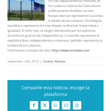
los tres departamentos militares en
los cuales la colonia de Cuba estuvo
políticamente dividida. Las dos
franjas blancas representan la pureza
e ideales de los cubanos. El triángulo
equilátero representa los tres ideales: la libertad, fraternidad e
igualdad. El color rojo, la sangre derramada por los patriotas
durante las guerras de independencia, La estrella representa la
república libre, independiente y soberana, también representa la
unidad de los cubanos.
Información tomada del sitio:
http://www.ncnnews.com
septiembre 12th, 2012
|
Central
,
Noticias
Comparte esta noticia, escoge la
plataforma
Facebook
X
WhatsApp
Correo
Copy
electrónico
Link