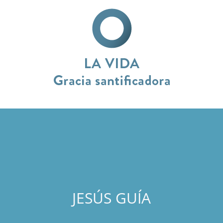
LA VIDA
GRACIA SANTIFICADORA
EL ESPÍRITU SANTO NOS ENVISTE DE PODER PARA VIVIR UNA
VIDA COMPLETAMENTE CONSAGRADA PARA DIOS. LA
JESÚS GUÍA
GRACIA SANTIFICADORA COMIENZA EN EL MOMENTO EN
QUE EXPERIMENTAMOS LA SALVACIÓN. LA SANTIFICACIÓN
INICIAL ES SEGUIDA POR EL CRECIMIENTO ESPIRITUAL EN