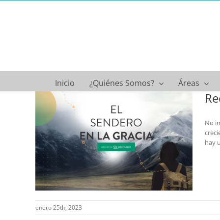
Saltar
al
contenido
Inicio
¿Quiénes Somos?
Áreas
Re
No im
creci
a el
hay u
 en la
enero 25th, 2023