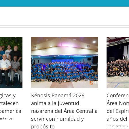
gicas y
Kénosis Panamá 2026
Conferenc
ortalecen
anima a la juventud
Área Nort
soamérica
nazarena del Área Central a
del Espír
servir con humildad y
años del
entarios
propósito
junio 3rd, 202