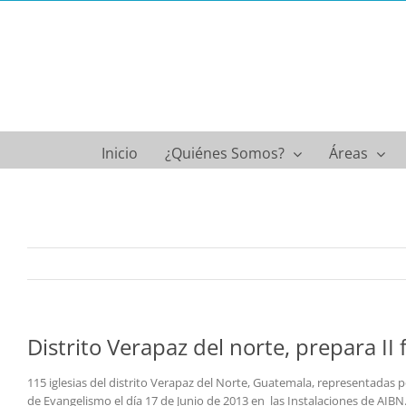
Saltar
al
contenido
Inicio
¿Quiénes Somos?
Áreas
Distrito Verapaz del norte, prepara II
115 iglesias del distrito Verapaz del Norte, Guatemala, representadas
de Evangelismo el día 17 de Junio de 2013 en las Instalaciones de AIBN