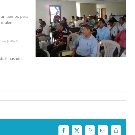
y un tiempo para
ormulen
cia para el
Abril pasado.
Facebook
X
WhatsApp
Correo
Copy