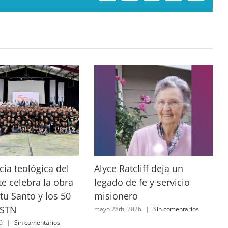
electrónico
Link
ia teológica del
Alyce Ratcliff deja un
e celebra la obra
legado de fe y servicio
itu Santo y los 50
misionero
 STN
mayo 28th, 2026
|
Sin comentarios
6
|
Sin comentarios