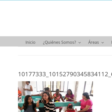
Saltar
al
contenido
Inicio
¿Quiénes Somos?
Áreas
10177333_10152790345834112_