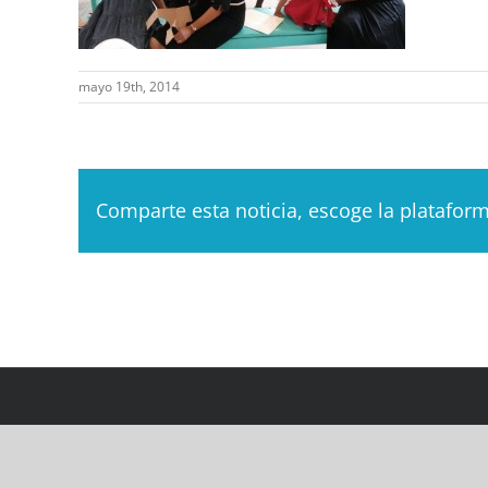
mayo 19th, 2014
Comparte esta noticia, escoge la platafor