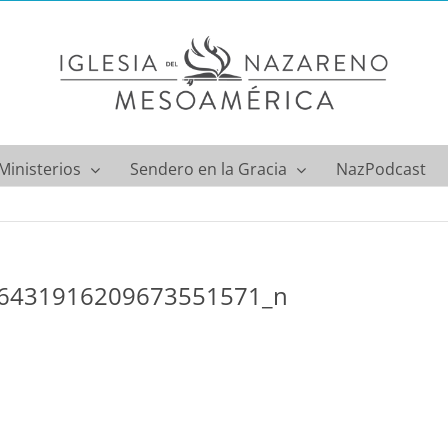
Ministerios
Sendero en la Gracia
NazPodcast
6431916209673551571_n