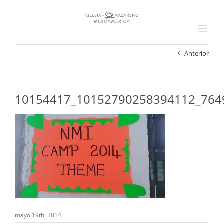
Saltar
al
contenido
Anterior
10154417_10152790258394112_764
mayo 19th, 2014