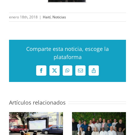
enero 18th, 2018
|
Haití
,
Noticias
Comparte esta noticia, escoge la
plataforma
Facebook
X
WhatsApp
Correo
Copy
electrónico
Link
Artículos relacionados