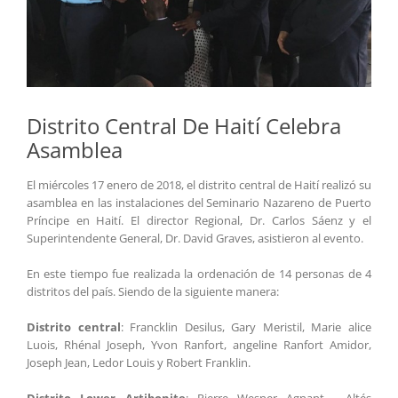
Distrito Central De Haití Celebra
Asamblea
El miércoles 17 enero de 2018, el distrito central de Haití realizó su
asamblea en las instalaciones del Seminario Nazareno de Puerto
Príncipe en Haití. El director Regional, Dr. Carlos Sáenz y el
Superintendente General, Dr. David Graves, asistieron al evento.
En este tiempo fue realizada la ordenación de 14 personas de 4
distritos del país. Siendo de la siguiente manera:
Distrito central
: Francklin Desilus, Gary Meristil, Marie alice
Luois, Rhénal Joseph, Yvon Ranfort, angeline Ranfort Amidor,
Joseph Jean, Ledor Louis y Robert Franklin.