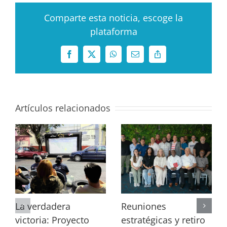
Comparte esta noticia, escoge la
plataforma
Facebook
X
WhatsApp
Correo
Copy
electrónico
Link
Artículos relacionados
La verdadera
Reuniones
victoria: Proyecto
estratégicas y retiro