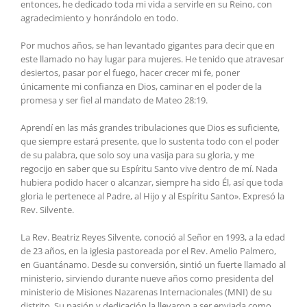
entonces, he dedicado toda mi vida a servirle en su Reino, con
agradecimiento y honrándolo en todo.
Por muchos años, se han levantado gigantes para decir que en
este llamado no hay lugar para mujeres. He tenido que atravesar
desiertos, pasar por el fuego, hacer crecer mi fe, poner
únicamente mi confianza en Dios, caminar en el poder de la
promesa y ser fiel al mandato de Mateo 28:19.
Aprendí en las más grandes tribulaciones que Dios es suficiente,
que siempre estará presente, que lo sustenta todo con el poder
de su palabra, que solo soy una vasija para su gloria, y me
regocijo en saber que su Espíritu Santo vive dentro de mí. Nada
hubiera podido hacer o alcanzar, siempre ha sido Él, así que toda
gloria le pertenece al Padre, al Hijo y al Espíritu Santo». Expresó la
Rev. Silvente.
La Rev. Beatriz Reyes Silvente, conoció al Señor en 1993, a la edad
de 23 años, en la iglesia pastoreada por el Rev. Amelio Palmero,
en Guantánamo. Desde su conversión, sintió un fuerte llamado al
ministerio, sirviendo durante nueve años como presidenta del
ministerio de Misiones Nazarenas Internacionales (MNI) de su
distrito. Su pasión y dedicación la llevaron a ser enviada como