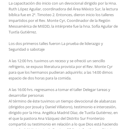
La capacitación dio inicio con un devocional dirigido por la Hna.
Ruth López Aguilar, coordinadora del Área México Sur, la lectura
bíblica fue en 2ª. Timoteo 2. Entonces, dieron inicio los talleres
impartidos por el Rev. Monte Cyr, Coordinador de la Región
Mesoamérica de MIEDD, la intérprete fue la hna. Sofía Aguilar de
Tuxtla Gutiérrez.
Los dos primeros talles fueron La prueba de liderazgo y
Seguridad o sabotaje
A las 12:00 hrs. tuvimos un receso y se ofreció un sencillo
refrigerio, se expuso literatura provista por el Rev. Monte Cyr
para que los hermanos pudieran adquirirlo; a las 14:00 dimos
espacio de dos horas para la comida.
A las 16:00 hrs. regresamos a tomar el taller Delegar tareas y
desarrollar personas
Al término de éste tuvimos un tiempo devocional de alabanzas
(dirigidos por Josué y Daniel Villatoro), testimonio e intercesión,
dirigido por la Hna. Angélica Madrid Díaz, de Tuxtla Gutiérrez, en
el que la pastora Ana Vázquez del Distrito Sur Fronterizo
compartió su testimonio en relación a lo que Dios está haciendo