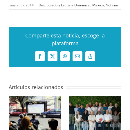
mayo 5th, 2014
|
Discipulado y Escuela Dominical
,
México
,
Noticias
Comparte esta noticia, escoge la
plataforma
Facebook
X
WhatsApp
Correo
Copy
electrónico
Link
Artículos relacionados