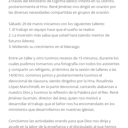
a través del Ministerio de Esgrima Bíblico Infantil en su Distrito,
posteriormente el Hno. René Jiménez nos dirigió en oración por
las diversas necesidades compartidas en grupos de oración.
Sábado 29 de marzo iniciamos con los siguientes talleres:
1. El trabajo en equipo hace que el sueño se realice.
2. La inversión más sabia que usted hará (siendo mentor de
futuros líderes)
3. Midiendo su crecimiento en el liderazgo.
Entre un taller y otro tuvimos recesos de 15 minutos, durante los
cuales pudimos tomarnos una fotografía con todos los asistentes
y compartir un refrigerio, al término de la sesión de talleres a las
14:00 hrs. comimos juntos y posteriormente tuvimos el
devocional de clausura, siendo dirigidos por la Hna. Rosalinda
López Manchinelli, en la parte devocional, cantando alabanzas a
nuestro Dios y tuvimos la reflexión de la Palabra por el Rev. René
Jiménez Guzmán, director del área, quien nos motivó a
desarrollar el trabajo que el Señor nos ha encomendado en los
ministerios que desarrollamos en nuestras iglesias.
Concluimos las actividades orando para que Dios nos dirija y
ayude en la labor de la enseñanza y el discipulado al que hemos