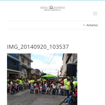
Saltar
al
contenido
Anterior
IMG_20140920_103537