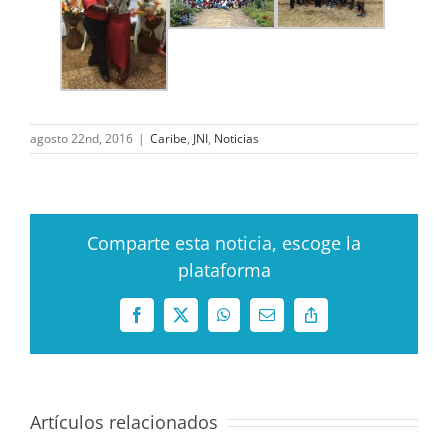
agosto 22nd, 2016
|
Caribe
,
JNI
,
Noticias
Comparte esta noticia, escoge la
plataforma
Facebook
X
WhatsApp
Correo
Copy
electrónico
Link
Artículos relacionados