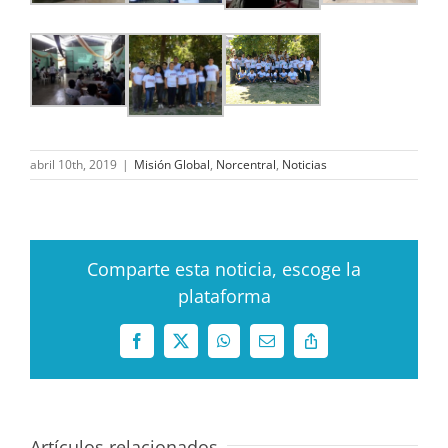
abril 10th, 2019
|
Misión Global
,
Norcentral
,
Noticias
Comparte esta noticia, escoge la
plataforma
Facebook
X
WhatsApp
Correo
Copy
electrónico
Link
Artículos relacionados