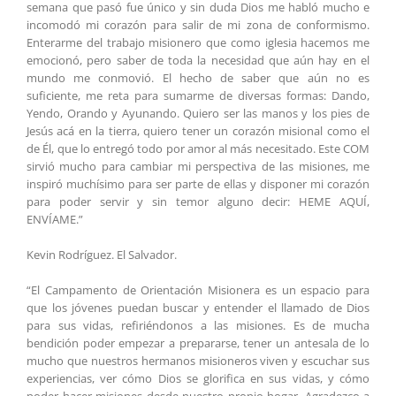
semana que pasó fue único y sin duda Dios me habló mucho e
incomodó mi corazón para salir de mi zona de conformismo.
Enterarme del trabajo misionero que como iglesia hacemos me
emocionó, pero saber de toda la necesidad que aún hay en el
mundo me conmovió. El hecho de saber que aún no es
suficiente, me reta para sumarme de diversas formas: Dando,
Yendo, Orando y Ayunando. Quiero ser las manos y los pies de
Jesús acá en la tierra, quiero tener un corazón misional como el
de Él, que lo entregó todo por amor al más necesitado. Este COM
sirvió mucho para cambiar mi perspectiva de las misiones, me
inspiró muchísimo para ser parte de ellas y disponer mi corazón
para poder servir y sin temor alguno decir: HEME AQUÍ,
ENVÍAME.”
Kevin Rodríguez. El Salvador.
“El Campamento de Orientación Misionera es un espacio para
que los jóvenes puedan buscar y entender el llamado de Dios
para sus vidas, refiriéndonos a las misiones. Es de mucha
bendición poder empezar a prepararse, tener un antesala de lo
mucho que nuestros hermanos misioneros viven y escuchar sus
experiencias, ver cómo Dios se glorifica en sus vidas, y cómo