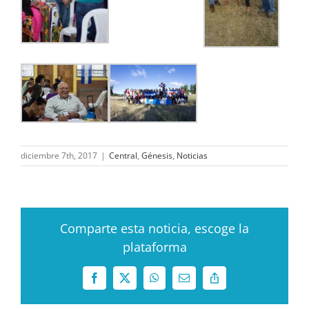
diciembre 7th, 2017
|
Central
,
Génesis
,
Noticias
Comparte esta noticia, escoge la
plataforma
Facebook
X
WhatsApp
Correo
Copy
electrónico
Link