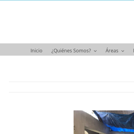
Saltar
al
contenido
Inicio
¿Quiénes Somos?
Áreas
Ver
imagen
más
grande