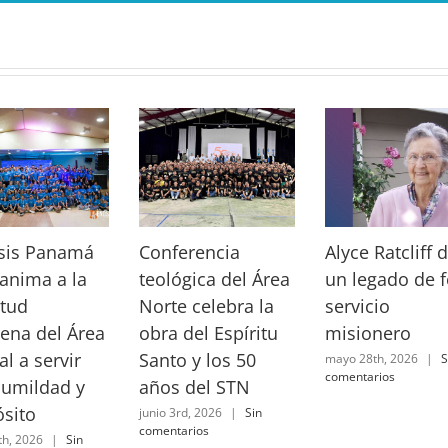
sis Panamá
Conferencia
Alyce Ratcliff 
anima a la
teológica del Área
un legado de f
tud
Norte celebra la
servicio
ena del Área
obra del Espíritu
misionero
al a servir
Santo y los 50
mayo 28th, 2026
|
S
comentarios
humildad y
años del STN
sito
junio 3rd, 2026
|
Sin
comentarios
th, 2026
|
Sin