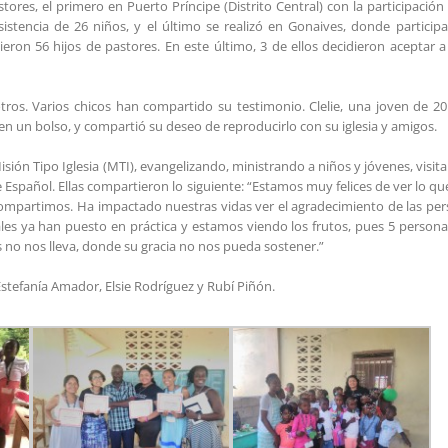
es, el primero en Puerto Príncipe (Distrito Central) con la participación
sistencia de 26 niños, y el último se realizó en Gonaives, donde particip
stieron 56 hijos de pastores. En este último, 3 de ellos decidieron aceptar a
otros. Varios chicos han compartido su testimonio. Clelie, una joven de 2
 en un bolso, y compartió su deseo de reproducirlo con su iglesia y amigos.
ión Tipo Iglesia (MTI), evangelizando, ministrando a niños y jóvenes, visit
 Español. Ellas compartieron lo siguiente: “Estamos muy felices de ver lo qu
 compartimos. Ha impactado nuestras vidas ver el agradecimiento de las pe
les ya han puesto en práctica y estamos viendo los frutos, pues 5 person
s no nos lleva, donde su gracia no nos pueda sostener.”
Estefanía Amador, Elsie Rodríguez y Rubí Piñón.