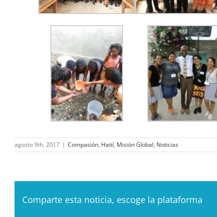
agosto 9th, 2017
|
Compasión
,
Haití
,
Misión Global
,
Noticias
Comparte esta noticia, escoge la plataforma