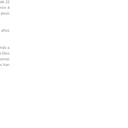
 de 22
aron 4
 Jesús
0 años
ando a
e Dios
rsonas
as han