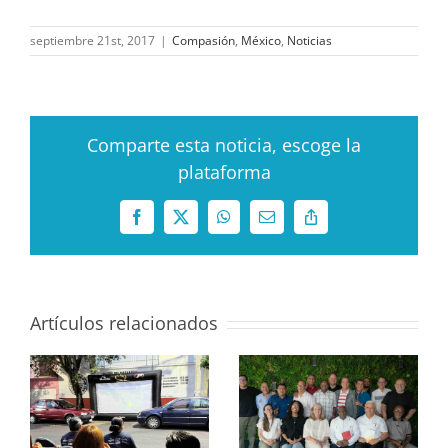
septiembre 21st, 2017
|
Compasión
,
México
,
Noticias
Comparte esta noticia, escoge la
plataforma
Facebook
X
WhatsApp
Correo
Copy
electrónico
Link
Artículos relacionados