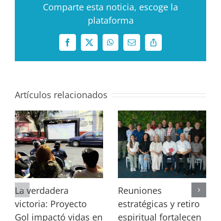
Comparte esta noticia, escoge la
plataforma
Facebook
X
WhatsApp
Correo
Copy
electrónico
Link
Artículos relacionados
La verdadera
Reuniones
victoria: Proyecto
estratégicas y retiro
Gol impactó vidas en
espiritual fortalecen