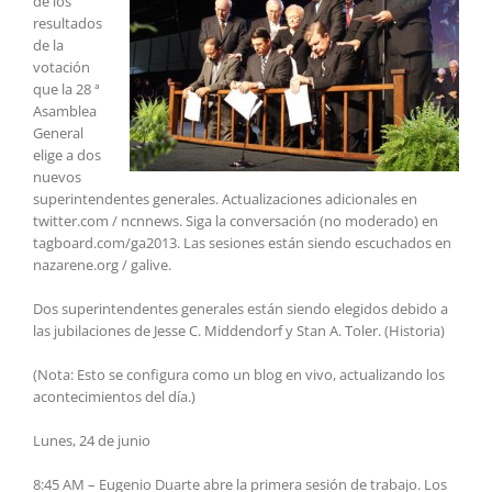
de los
resultados
de la
votación
que la 28 ª
Asamblea
General
elige a dos
nuevos
superintendentes generales. Actualizaciones adicionales en
twitter.com / ncnnews. Siga la conversación (no moderado) en
tagboard.com/ga2013. Las sesiones están siendo escuchados en
nazarene.org / galive.
Dos superintendentes generales están siendo elegidos debido a
las jubilaciones de Jesse C. Middendorf y Stan A. Toler. (Historia)
(Nota: Esto se configura como un blog en vivo, actualizando los
acontecimientos del día.)
Lunes, 24 de junio
8:45 AM – Eugenio Duarte abre la primera sesión de trabajo. Los