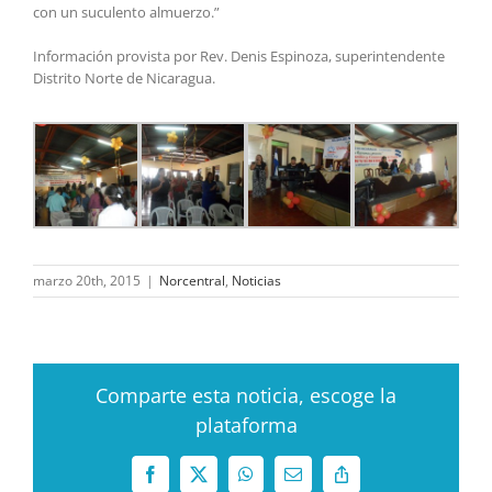
con un suculento almuerzo.”
Información provista por Rev. Denis Espinoza, superintendente
Distrito Norte de Nicaragua.
marzo 20th, 2015
|
Norcentral
,
Noticias
Comparte esta noticia, escoge la
plataforma
Facebook
X
WhatsApp
Correo
Copy