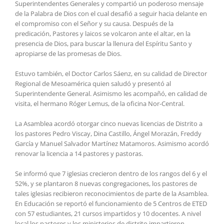
Superintendentes Generales y compartió un poderoso mensaje
de la Palabra de Dios
con el cual desafió a seguir hacia delante en
el compromiso con el Señor y su causa. Después de la
predicación, Pastores y laicos se volcaron ante el altar, en la
presencia de Dios, para buscar la llenura del Espíritu Santo y
apropiarse de las promesas de Dios.
Estuvo también, el Doctor Carlos Sáenz, en su calidad de Director
Regional de Mesoamérica quien saludó y presentó al
Superintendente General. Asimismo les acompañó, en calidad de
visita, el hermano Róger Lemus, de la oficina Nor-Central.
La Asamblea acordó otorgar cinco nuevas licencias de Distrito a
los pastores Pedro Viscay, Dina Castillo, Ángel Morazán, Freddy
García y Manuel Salvador Martínez Matamoros. Asimismo acordó
renovar la licencia a 14 pastores y pastoras.
Se informó que 7 iglesias crecieron dentro de los rangos del 6 y el
52%, y se plantaron 8 nuevas congregaciones, los pastores de
tales iglesias recibieron reconocimientos de parte de la Asamblea.
En Educación se reportó el funcionamiento de 5 Centros de ETED
con 57 estudiantes, 21 cursos impartidos y 10 docentes. A nivel
local los pastores y los ministerios de distrito impartieron