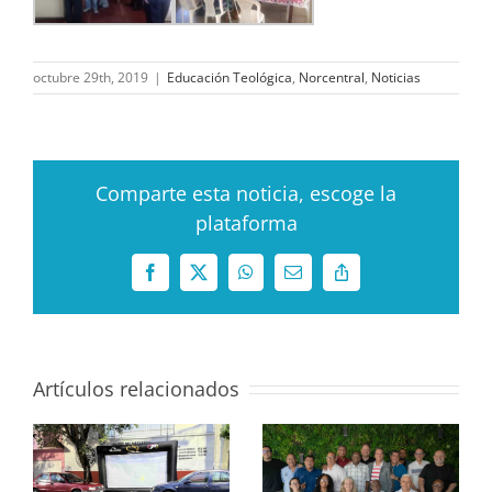
octubre 29th, 2019
|
Educación Teológica
,
Norcentral
,
Noticias
Comparte esta noticia, escoge la
plataforma
Facebook
X
WhatsApp
Correo
Copy
electrónico
Link
Artículos relacionados