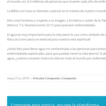
el mundo con 3-4 millones de personas que mueren cada año de enfer
La Biblia nos hace un llamado a pensar en la miseria de nuestro mundo
Dios crea hombres y mujeres a su imagen, y los llama a cuidar de la Ti
(Marcos 7.3, Deuteronomio 23.11) para prevenir enfermedades.
El agua es muy importante para la vida; Jesús lo usa como símbolo de sa
física así como Jesús es esencial para nuestra vida espiritual!
¿Estás listo para llevar agua no contaminada a las personas para evitar 
enfermedades espirituales, para que puedan tener la vida eterna? Si 
agua, ¿cuántos mueren todos los días en todo el mundo por enfermed
mayo 21st, 2018
|
Articulos Compasión
,
Compasión
Comparte esta noticia, escoge la plataforma