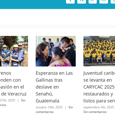
Facebook
X
WhatsApp
Correo
electró
renos
Esperanza en Las
Juventud cari
onden con
Gallinas tras
se levanta en
asión en el
deslave en
CARYCAC 2025
 de Veracruz
Senahú,
restaurados y
Guatemala
listos para ser
 27th, 2025
|
Sin
rios
octubre 14th, 2025
|
Sin
septiembre 5th, 2025
comentarios
Sin comentarios