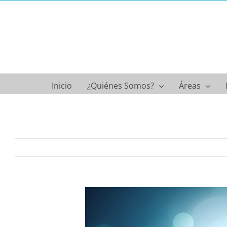
Saltar
al
contenido
Inicio
¿Quiénes Somos?
Áreas
Ver
imagen
más
grande