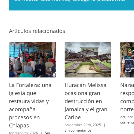
Artículos relacionados
La Fortaleza: una
Huracán Melissa
Naza
iglesia que
ocasiona gran
resp
restaura vidas y
destrucción en
comp
acompaña
Jamaica y el gran
norte
procesos en
Caribe
octubre
comenta
Chiapas
noviembre 20th, 2025
|
Sin comentarios
febrero 9th, 2026
|
Sin