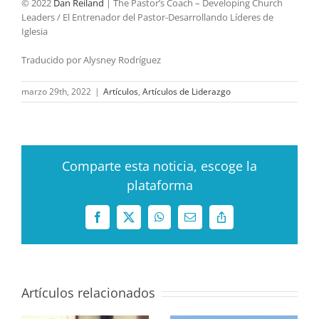
© 2022
Dan Reiland
| The Pastor’s Coach – Developing Church
Leaders / El Entrenador del Pastor-Desarrollando Líderes de
Iglesia
Traducido por Alysney Rodríguez
marzo 29th, 2022
|
Artículos
,
Artículos de Liderazgo
Comparte esta noticia, escoge la
plataforma
Facebook
X
WhatsApp
Correo
Copy
electrónico
Link
Artículos relacionados