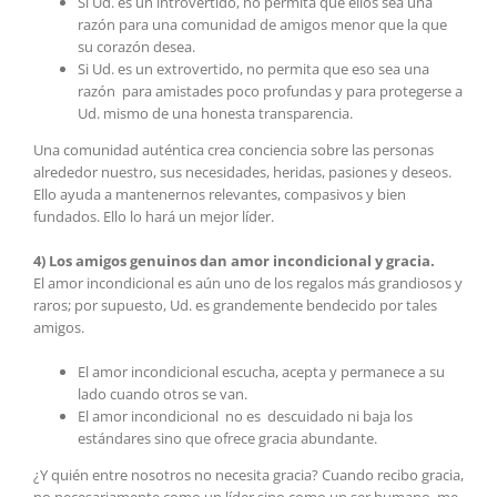
Si Ud. es un introvertido, no permita que ellos sea una
razón para una comunidad de amigos menor que la que
su corazón desea.
Si Ud. es un extrovertido, no permita que eso sea una
razón para amistades poco profundas y para protegerse a
Ud. mismo de una honesta transparencia.
Una comunidad auténtica crea conciencia sobre las personas
alrededor nuestro, sus necesidades, heridas, pasiones y deseos.
Ello ayuda a mantenernos relevantes, compasivos y bien
fundados. Ello lo hará un mejor líder.
4) Los amigos genuinos dan amor incondicional y gracia.
El amor incondicional es aún uno de los regalos más grandiosos y
raros; por supuesto, Ud. es grandemente bendecido por tales
amigos.
El amor incondicional escucha, acepta y permanece a su
lado cuando otros se van.
El amor incondicional no es descuidado ni baja los
estándares sino que ofrece gracia abundante.
¿Y quién entre nosotros no necesita gracia? Cuando recibo gracia,
no necesariamente como un líder sino como un ser humano, me