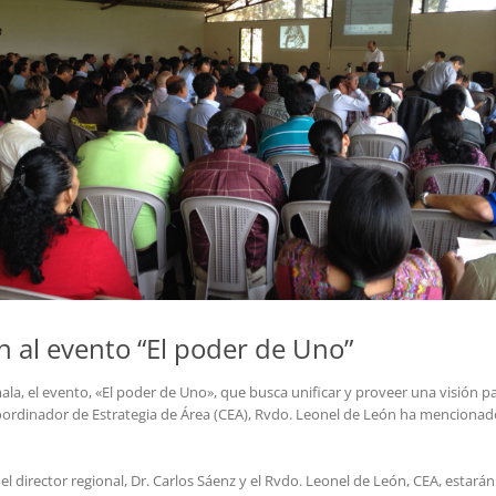
n al evento “El poder de Uno”
temala, el evento, «El poder de Uno», que busca unificar y proveer una visión
Coordinador de Estrategia de Área (CEA), Rvdo. Leonel de León ha mencionado
el director regional, Dr. Carlos Sáenz y el Rvdo. Leonel de León, CEA, estará