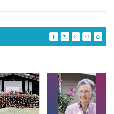
Facebook
X
WhatsApp
Correo
Copy
electrónico
Link