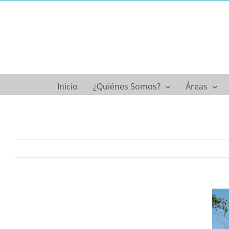
Saltar
al
contenido
Inicio
¿Quiénes Somos?
Áreas
Ver
imagen
más
grande