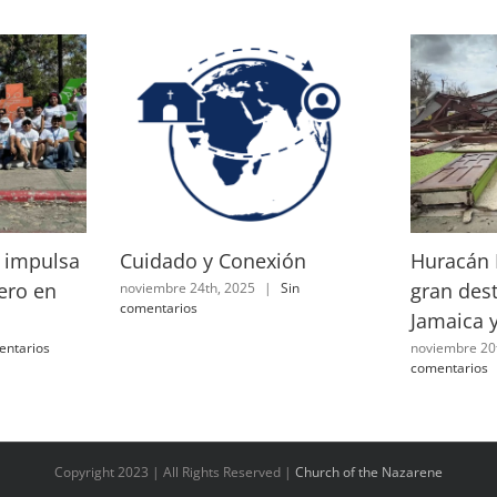
 impulsa
Cuidado y Conexión
Huracán 
ero en
gran des
noviembre 24th, 2025
|
Sin
comentarios
Jamaica y
entarios
noviembre 20
comentarios
Copyright 2023 | All Rights Reserved |
Church of the Nazarene