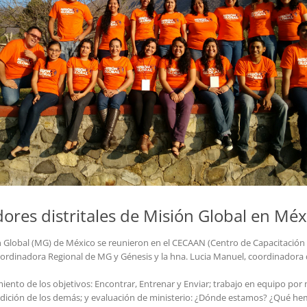
ores distritales de Misión Global en Méx
n Global (MG) de México se reunieron en el CECAAN (Centro de Capacitación d
oordinadora Regional de MG y Génesis y la hna. Lucia Manuel, coordinadora
iento de los objetivos: Encontrar, Entrenar y Enviar; trabajo en equipo por 
endición de los demás; y evaluación de ministerio: ¿Dónde estamos? ¿Qué