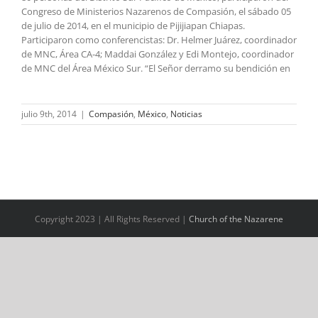
Congreso de Ministerios Nazarenos de Compasión, el sábado 05
de julio de 2014, en el municipio de Pijijiapan Chiapas.
Participaron como conferencistas: Dr. Helmer Juárez, coordinador
de MNC, Área CA-4; Maddai González y Edi Montejo, coordinador
de MNC del Área México Sur. “El Señor derramo su bendición en
julio 9th, 2014
|
Compasión
,
México
,
Noticias
Copyright 2023 | All Rights Reserved |
Church of the Nazarene