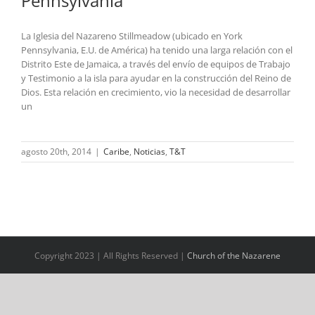
Pennsylvania
La Iglesia del Nazareno Stillmeadow (ubicado en York
Pennsylvania, E.U. de América) ha tenido una larga relación con el
Distrito Este de Jamaica, a través del envío de equipos de Trabajo
y Testimonio a la isla para ayudar en la construcción del Reino de
Dios. Esta relación en crecimiento, vio la necesidad de desarrollar
un
agosto 20th, 2014
|
Caribe
,
Noticias
,
T&T
Copyright 2023 | All Rights Reserved |
Church of the Nazarene