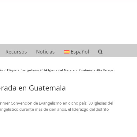
Recursos
Noticias
Español
cio
Etiqueta:
Evangelismo 2014 Iglesia del Nazareno Guatemala Alta Verapaz
brada en Guatemala
Primer Convención de Evangelismo en dicho país, 80 Iglesias del
vangelístico durante más de cien años, el liderazgo del distrito